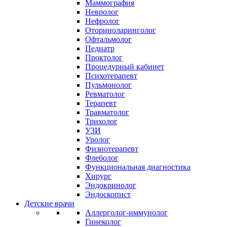
Маммография
Невролог
Нефролог
Оториноларинголог
Офтальмолог
Педиатр
Проктолог
Процедурный кабинет
Психотерапевт
Пульмонолог
Ревматолог
Терапевт
Травматолог
Трихолог
УЗИ
Уролог
Физиотерапевт
Флеболог
Функциональная диагностика
Хирург
Эндокринолог
Эндоскопист
Детские врачи
Аллерголог-иммунолог
Гинеколог