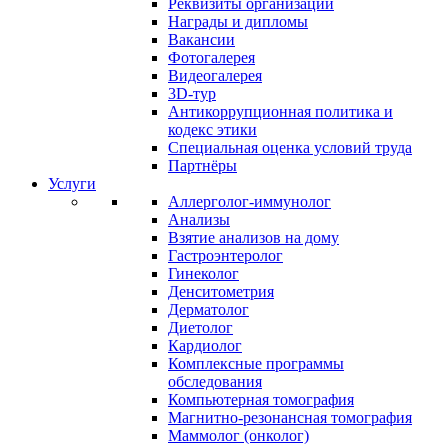
Реквизиты организации
Награды и дипломы
Вакансии
Фотогалерея
Видеогалерея
3D-тур
Антикоррупционная политика и
кодекс этики
Специальная оценка условий труда
Партнёры
Услуги
Аллерголог-иммунолог
Анализы
Взятие анализов на дому
Гастроэнтеролог
Гинеколог
Денситометрия
Дерматолог
Диетолог
Кардиолог
Комплексные программы
обследования
Компьютерная томография
Магнитно-резонансная томография
Маммолог (онколог)