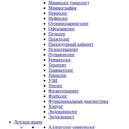
Маммолог (онколог)
Маммография
Невролог
Нефролог
Оториноларинголог
Офтальмолог
Педиатр
Проктолог
Процедурный кабинет
Психотерапевт
Пульмонолог
Ревматолог
Терапевт
Травматолог
Трихолог
УЗИ
Уролог
Физиотерапевт
Флеболог
Функциональная диагностика
Хирург
Эндокринолог
Эндоскопист
Детские врачи
Аллерголог-иммунолог