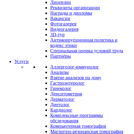
Лицензии
Реквизиты организации
Награды и дипломы
Вакансии
Фотогалерея
Видеогалерея
3D-тур
Антикоррупционная политика и
кодекс этики
Специальная оценка условий труда
Партнёры
Услуги
Аллерголог-иммунолог
Анализы
Взятие анализов на дому
Гастроэнтеролог
Гинеколог
Денситометрия
Дерматолог
Диетолог
Кардиолог
Комплексные программы
обследования
Компьютерная томография
Магнитно-резонансная томография