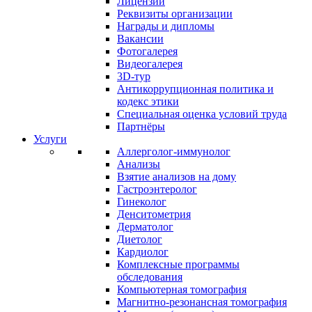
Лицензии
Реквизиты организации
Награды и дипломы
Вакансии
Фотогалерея
Видеогалерея
3D-тур
Антикоррупционная политика и
кодекс этики
Специальная оценка условий труда
Партнёры
Услуги
Аллерголог-иммунолог
Анализы
Взятие анализов на дому
Гастроэнтеролог
Гинеколог
Денситометрия
Дерматолог
Диетолог
Кардиолог
Комплексные программы
обследования
Компьютерная томография
Магнитно-резонансная томография