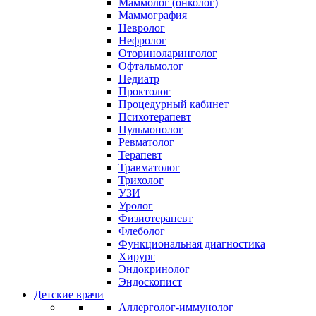
Маммолог (онколог)
Маммография
Невролог
Нефролог
Оториноларинголог
Офтальмолог
Педиатр
Проктолог
Процедурный кабинет
Психотерапевт
Пульмонолог
Ревматолог
Терапевт
Травматолог
Трихолог
УЗИ
Уролог
Физиотерапевт
Флеболог
Функциональная диагностика
Хирург
Эндокринолог
Эндоскопист
Детские врачи
Аллерголог-иммунолог