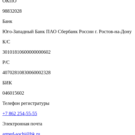
ОКПО
98832028
Банк
Юго-Западный Банк ПАО Сбербанк России г. Ростов-на-Дону
К/С
30101810600000000602
Р/С
40702810830060002328
БИК
046015602
Телефон регистратуры
+7 862 254-55-55
Электронная почта
armed-sochi@bk.ru