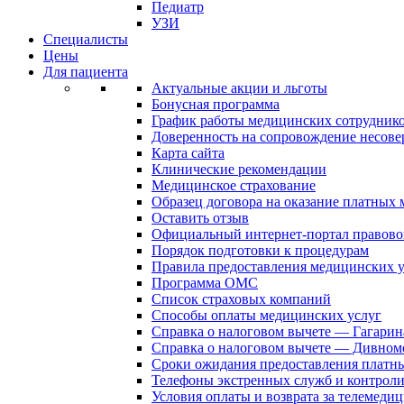
Педиатр
УЗИ
Специалисты
Цены
Для пациента
Актуальные акции и льготы
Бонусная программа
График работы медицинских сотрудник
Доверенность на сопровождение несов
Карта сайта
Клинические рекомендации
Медицинское страхование
Образец договора на оказание платных
Оставить отзыв
Официальный интернет-портал правово
Порядок подготовки к процедурам
Правила предоставления медицинских
Программа ОМС
Список страховых компаний
Способы оплаты медицинских услуг
Справка о налоговом вычете — Гагарин
Справка о налоговом вычете — Дивном
Сроки ожидания предоставления платн
Телефоны экстренных служб и контрол
Условия оплаты и возврата за телемеди