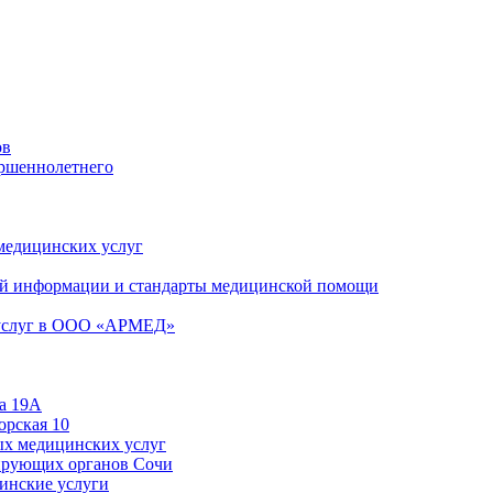
ов
ершеннолетнего
 медицинских услуг
й информации и стандарты медицинской помощи
 услуг в ООО «АРМЕД»
а 19А
орская 10
ых медицинских услуг
ирующих органов Сочи
цинские услуги