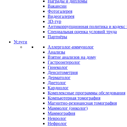
Награды и дипломы
Вакансии
Фотогалерея
Видеогалерея
3D-тур
Антикоррупционная политика и кодекс 
Специальная оценка условий труда
Партнёры
Услуги
Аллерголог-иммунолог
Анализы
Взятие анализов на дому
Гастроэнтеролог
Гинеколог
Денситометрия
Дерматолог
Диетолог
Кардиолог
Комплексные программы обследования
Компьютерная томография
Магнитно-резонансная томография
Маммолог (онколог)
Маммография
Невролог
Нефролог