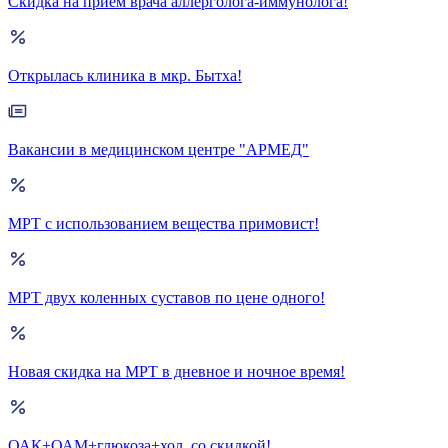
Скидка на прием врача аллерголога-иммунолога!
Открылась клиника в мкр. Бытха!
Вакансии в медицинском центре "АРМЕД"
МРТ с использованием вещества примовист!
МРТ двух коленных суставов по цене одного!
Новая скидка на МРТ в дневное и ночное время!
ОАК+ОАМ+глюкоза+хол. со скидкой!