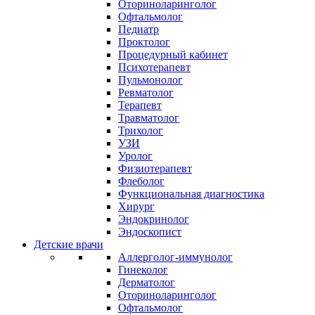
Оториноларинголог
Офтальмолог
Педиатр
Проктолог
Процедурный кабинет
Психотерапевт
Пульмонолог
Ревматолог
Терапевт
Травматолог
Трихолог
УЗИ
Уролог
Физиотерапевт
Флеболог
Функциональная диагностика
Хирург
Эндокринолог
Эндоскопист
Детские врачи
Аллерголог-иммунолог
Гинеколог
Дерматолог
Оториноларинголог
Офтальмолог