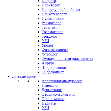
Педиатр
Проктолог
Процедурный кабинет
Психотерапевт
Пульмонолог
Ревматолог
Терапевт
Травматолог
Трихолог
УЗИ
Уролог
Физиотерапевт
Флеболог
Функциональная диагностика
Хирург
Эндокринолог
Эндоскопист
Детские врачи
Аллерголог-иммунолог
Гинеколог
Дерматолог
Оториноларинголог
Офтальмолог
Педиатр
УЗИ