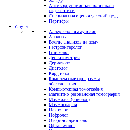
3D-тур
Антикоррупционная политика и
кодекс этики
Специальная оценка условий труда
Партнёры
Услуги
Аллерголог-иммунолог
Анализы
Взятие анализов на дому
Гастроэнтеролог
Гинеколог
Денситометрия
Дерматолог
Диетолог
Кардиолог
Комплексные программы
обследования
Компьютерная томография
Магнитно-резонансная томография
Маммолог (онколог)
Маммография
Невролог
Нефролог
Оториноларинголог
Офтальмолог