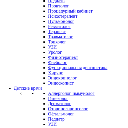
Педиатр
Проктолог
Процедурный кабинет
Психотерапевт
Пульмонолог
Ревматолог
Терапевт
Травматолог
Трихолог
УЗИ
Уролог
Физиотерапевт
Флеболог
Функциональная диагностика
Хирург
Эндокринолог
Эндоскопист
Детские врачи
Аллерголог-иммунолог
Гинеколог
Дерматолог
Оториноларинголог
Офтальмолог
Педиатр
УЗИ