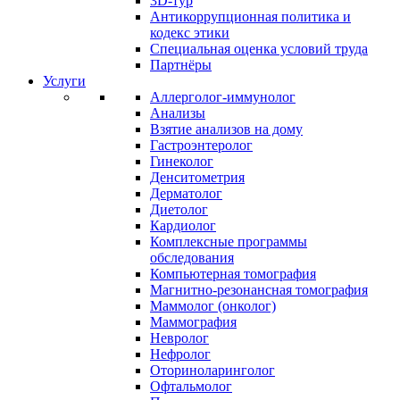
3D-тур
Антикоррупционная политика и
кодекс этики
Специальная оценка условий труда
Партнёры
Услуги
Аллерголог-иммунолог
Анализы
Взятие анализов на дому
Гастроэнтеролог
Гинеколог
Денситометрия
Дерматолог
Диетолог
Кардиолог
Комплексные программы
обследования
Компьютерная томография
Магнитно-резонансная томография
Маммолог (онколог)
Маммография
Невролог
Нефролог
Оториноларинголог
Офтальмолог