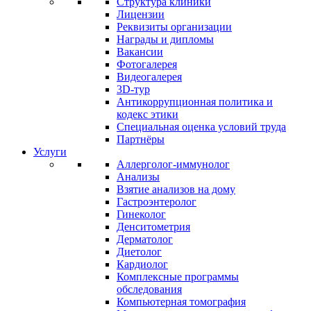
Структура клиники
Лицензии
Реквизиты организации
Награды и дипломы
Вакансии
Фотогалерея
Видеогалерея
3D-тур
Антикоррупционная политика и
кодекс этики
Специальная оценка условий труда
Партнёры
Услуги
Аллерголог-иммунолог
Анализы
Взятие анализов на дому
Гастроэнтеролог
Гинеколог
Денситометрия
Дерматолог
Диетолог
Кардиолог
Комплексные программы
обследования
Компьютерная томография