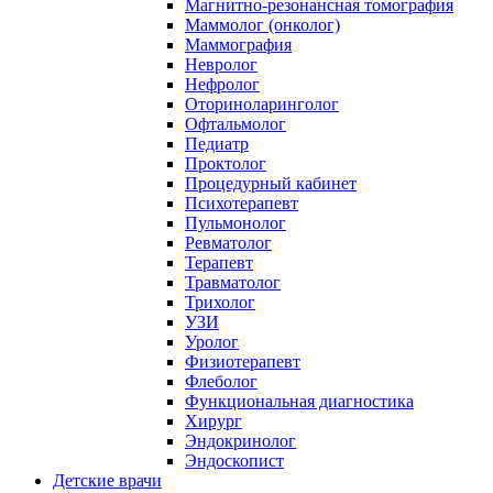
Магнитно-резонансная томография
Маммолог (онколог)
Маммография
Невролог
Нефролог
Оториноларинголог
Офтальмолог
Педиатр
Проктолог
Процедурный кабинет
Психотерапевт
Пульмонолог
Ревматолог
Терапевт
Травматолог
Трихолог
УЗИ
Уролог
Физиотерапевт
Флеболог
Функциональная диагностика
Хирург
Эндокринолог
Эндоскопист
Детские врачи