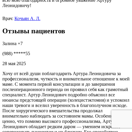
всю мою благодарность и огромное уважение Артуру
Леонидовичу!
Врач:
Кочьян А. Л.
Отзывы пациентов
Залина +7
(988) *****55
28 мая 2025
Хочу от всей души поблагодарить Артура Леонидовича за
профессионализм, чуткость и внимательное отношение к моей
маме. С момента первой консультации и до завершения
послеоперационного периода он проявил себя как грамотный
специалист. Артур Леонидович подробно объяснил все
нюансы предстоящей операции (холецистэктомия) и успокоил
наши тревоги и вселил уверенность в благополучном исходе.
После хирургического вмешательства продолжал
внимательно наблюдать за состоянием мамы. Особенно
ценно, что помимо высокого профессионализма, Артур
Леонидович обладает редким даром — умением искренне
сопереживать пациентам и их близким. Его спокойствие,