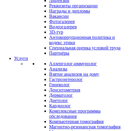
Лицензии
Реквизиты организации
Награды и дипломы
Вакансии
Фотогалерея
Видеогалерея
3D-тур
Антикоррупционная политика и
кодекс этики
Специальная оценка условий труда
Партнёры
Услуги
Аллерголог-иммунолог
Анализы
Взятие анализов на дому
Гастроэнтеролог
Гинеколог
Денситометрия
Дерматолог
Диетолог
Кардиолог
Комплексные программы
обследования
Компьютерная томография
Магнитно-резонансная томография