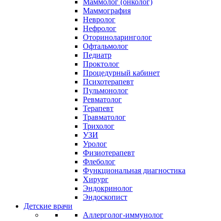
Маммолог (онколог)
Маммография
Невролог
Нефролог
Оториноларинголог
Офтальмолог
Педиатр
Проктолог
Процедурный кабинет
Психотерапевт
Пульмонолог
Ревматолог
Терапевт
Травматолог
Трихолог
УЗИ
Уролог
Физиотерапевт
Флеболог
Функциональная диагностика
Хирург
Эндокринолог
Эндоскопист
Детские врачи
Аллерголог-иммунолог