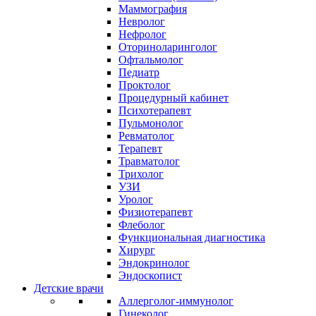
Маммография
Невролог
Нефролог
Оториноларинголог
Офтальмолог
Педиатр
Проктолог
Процедурный кабинет
Психотерапевт
Пульмонолог
Ревматолог
Терапевт
Травматолог
Трихолог
УЗИ
Уролог
Физиотерапевт
Флеболог
Функциональная диагностика
Хирург
Эндокринолог
Эндоскопист
Детские врачи
Аллерголог-иммунолог
Гинеколог