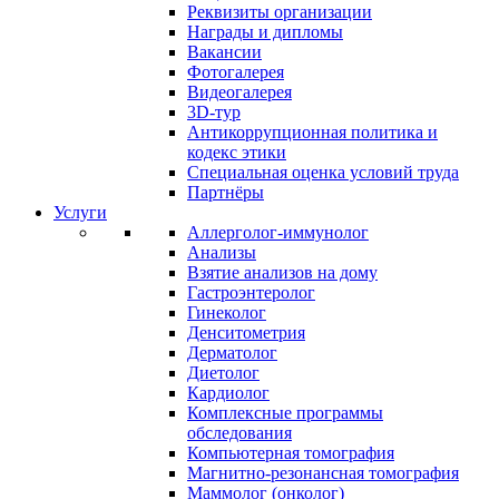
Реквизиты организации
Награды и дипломы
Вакансии
Фотогалерея
Видеогалерея
3D-тур
Антикоррупционная политика и
кодекс этики
Специальная оценка условий труда
Партнёры
Услуги
Аллерголог-иммунолог
Анализы
Взятие анализов на дому
Гастроэнтеролог
Гинеколог
Денситометрия
Дерматолог
Диетолог
Кардиолог
Комплексные программы
обследования
Компьютерная томография
Магнитно-резонансная томография
Маммолог (онколог)