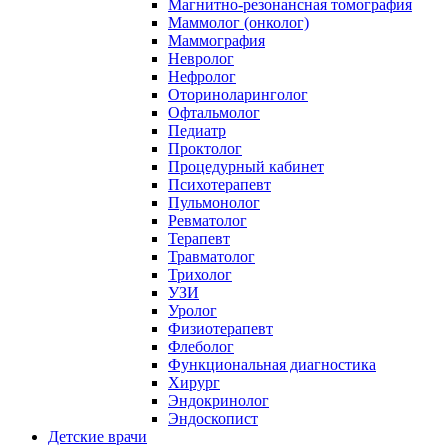
Магнитно-резонансная томография
Маммолог (онколог)
Маммография
Невролог
Нефролог
Оториноларинголог
Офтальмолог
Педиатр
Проктолог
Процедурный кабинет
Психотерапевт
Пульмонолог
Ревматолог
Терапевт
Травматолог
Трихолог
УЗИ
Уролог
Физиотерапевт
Флеболог
Функциональная диагностика
Хирург
Эндокринолог
Эндоскопист
Детские врачи