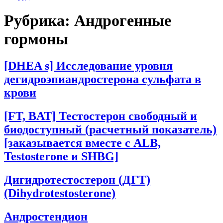
Рубрика:
Андрогенные
гормоны
[DHEA s] Исследование уровня
дегидроэпиандростерона сульфата в
крови
[FT, BAT] Тестостерон свободный и
биодоступный (расчетный показатель)
[заказывается вместе с ALB,
Testosterone и SHBG]
Дигидротестостерон (ДГТ)
(Dihуdrotestosterone)
Андростендион