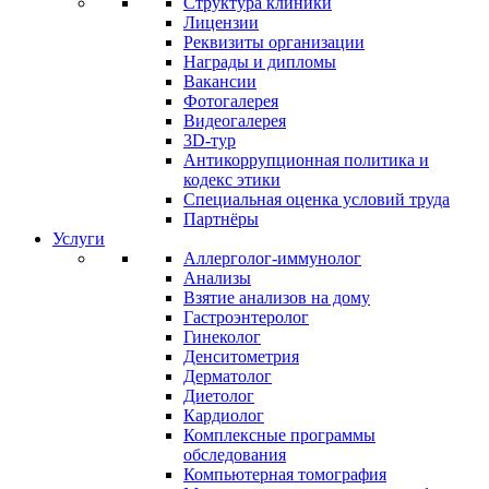
Структура клиники
Лицензии
Реквизиты организации
Награды и дипломы
Вакансии
Фотогалерея
Видеогалерея
3D-тур
Антикоррупционная политика и
кодекс этики
Специальная оценка условий труда
Партнёры
Услуги
Аллерголог-иммунолог
Анализы
Взятие анализов на дому
Гастроэнтеролог
Гинеколог
Денситометрия
Дерматолог
Диетолог
Кардиолог
Комплексные программы
обследования
Компьютерная томография