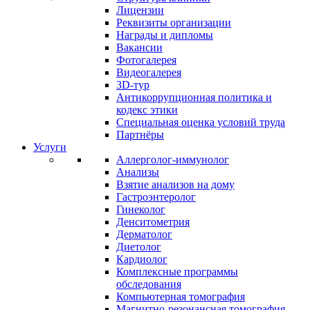
Лицензии
Реквизиты организации
Награды и дипломы
Вакансии
Фотогалерея
Видеогалерея
3D-тур
Антикоррупционная политика и
кодекс этики
Специальная оценка условий труда
Партнёры
Услуги
Аллерголог-иммунолог
Анализы
Взятие анализов на дому
Гастроэнтеролог
Гинеколог
Денситометрия
Дерматолог
Диетолог
Кардиолог
Комплексные программы
обследования
Компьютерная томография
Магнитно-резонансная томография