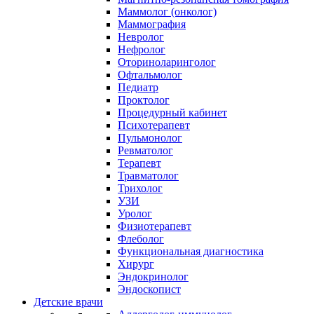
Маммолог (онколог)
Маммография
Невролог
Нефролог
Оториноларинголог
Офтальмолог
Педиатр
Проктолог
Процедурный кабинет
Психотерапевт
Пульмонолог
Ревматолог
Терапевт
Травматолог
Трихолог
УЗИ
Уролог
Физиотерапевт
Флеболог
Функциональная диагностика
Хирург
Эндокринолог
Эндоскопист
Детские врачи