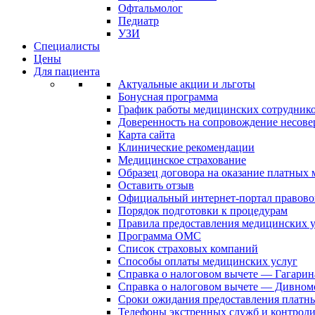
Офтальмолог
Педиатр
УЗИ
Специалисты
Цены
Для пациента
Актуальные акции и льготы
Бонусная программа
График работы медицинских сотрудник
Доверенность на сопровождение несов
Карта сайта
Клинические рекомендации
Медицинское страхование
Образец договора на оказание платных
Оставить отзыв
Официальный интернет-портал правово
Порядок подготовки к процедурам
Правила предоставления медицинских
Программа ОМС
Список страховых компаний
Способы оплаты медицинских услуг
Справка о налоговом вычете — Гагарин
Справка о налоговом вычете — Дивном
Сроки ожидания предоставления платн
Телефоны экстренных служб и контрол