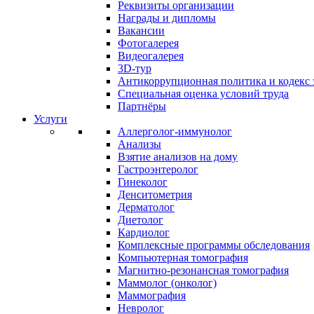
Реквизиты организации
Награды и дипломы
Вакансии
Фотогалерея
Видеогалерея
3D-тур
Антикоррупционная политика и кодекс 
Специальная оценка условий труда
Партнёры
Услуги
Аллерголог-иммунолог
Анализы
Взятие анализов на дому
Гастроэнтеролог
Гинеколог
Денситометрия
Дерматолог
Диетолог
Кардиолог
Комплексные программы обследования
Компьютерная томография
Магнитно-резонансная томография
Маммолог (онколог)
Маммография
Невролог