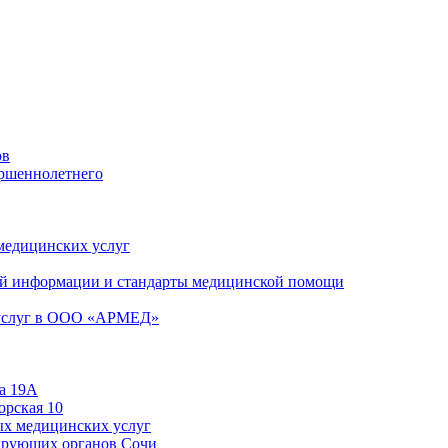
ов
ершеннолетнего
 медицинских услуг
й информации и стандарты медицинской помощи
 услуг в ООО «АРМЕД»
а 19А
орская 10
ых медицинских услуг
ирующих органов Сочи