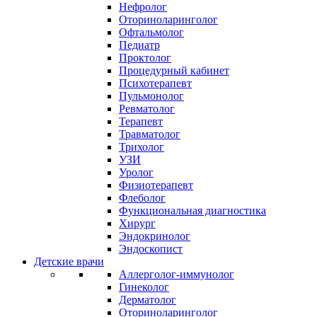
Нефролог
Оториноларинголог
Офтальмолог
Педиатр
Проктолог
Процедурный кабинет
Психотерапевт
Пульмонолог
Ревматолог
Терапевт
Травматолог
Трихолог
УЗИ
Уролог
Физиотерапевт
Флеболог
Функциональная диагностика
Хирург
Эндокринолог
Эндоскопист
Детские врачи
Аллерголог-иммунолог
Гинеколог
Дерматолог
Оториноларинголог