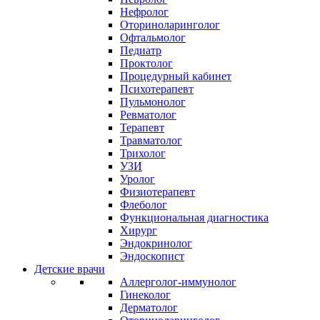
Нефролог
Оториноларинголог
Офтальмолог
Педиатр
Проктолог
Процедурный кабинет
Психотерапевт
Пульмонолог
Ревматолог
Терапевт
Травматолог
Трихолог
УЗИ
Уролог
Физиотерапевт
Флеболог
Функциональная диагностика
Хирург
Эндокринолог
Эндоскопист
Детские врачи
Аллерголог-иммунолог
Гинеколог
Дерматолог