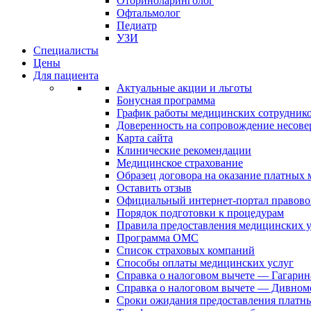
Оториноларинголог
Офтальмолог
Педиатр
УЗИ
Специалисты
Цены
Для пациента
Актуальные акции и льготы
Бонусная программа
График работы медицинских сотрудник
Доверенность на сопровождение несов
Карта сайта
Клинические рекомендации
Медицинское страхование
Образец договора на оказание платных
Оставить отзыв
Официальный интернет-портал правово
Порядок подготовки к процедурам
Правила предоставления медицинских
Программа ОМС
Список страховых компаний
Способы оплаты медицинских услуг
Справка о налоговом вычете — Гагарин
Справка о налоговом вычете — Дивном
Сроки ожидания предоставления платн