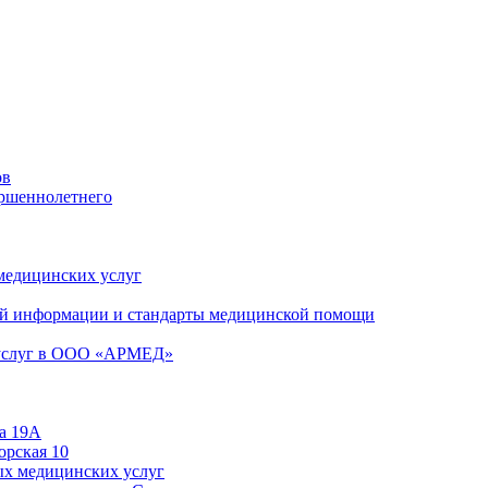
ов
ершеннолетнего
 медицинских услуг
й информации и стандарты медицинской помощи
 услуг в ООО «АРМЕД»
а 19А
орская 10
ых медицинских услуг