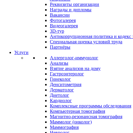
Реквизиты организации
Награды и дипломы
Вакансии
Фотогалерея
Видеогалерея
3D-тур
Антикоррупционная политика и кодекс 
Специальная оценка условий труда
Партнёры
Услуги
Аллерголог-иммунолог
Анализы
Взятие анализов на дому
Гастроэнтеролог
Гинеколог
Денситометрия
Дерматолог
Диетолог
Кардиолог
Комплексные программы обследования
Компьютерная томография
Магнитно-резонансная томография
Маммолог (онколог)
Маммография
Невролог