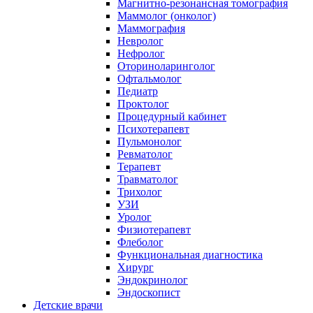
Магнитно-резонансная томография
Маммолог (онколог)
Маммография
Невролог
Нефролог
Оториноларинголог
Офтальмолог
Педиатр
Проктолог
Процедурный кабинет
Психотерапевт
Пульмонолог
Ревматолог
Терапевт
Травматолог
Трихолог
УЗИ
Уролог
Физиотерапевт
Флеболог
Функциональная диагностика
Хирург
Эндокринолог
Эндоскопист
Детские врачи