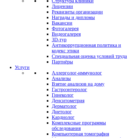
Структура клиники
Лицензии
Реквизиты организации
Награды и дипломы
Вакансии
Фотогалерея
Видеогалерея
3D-тур
Антикоррупционная политика и
кодекс этики
Специальная оценка условий труда
Партнёры
Услуги
Аллерголог-иммунолог
Анализы
Взятие анализов на дому
Гастроэнтеролог
Гинеколог
Денситометрия
Дерматолог
Диетолог
Кардиолог
Комплексные программы
обследования
Компьютерная томография