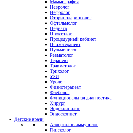
Маммография
Невролог
Нефролог
Оториноларинголог
Офтальмолог
Педиатр
Проктолог
Процедурный кабинет
Психотерапевт
Пульмонолог
Ревматолог
Терапевт
Травматолог
Трихолог
УЗИ
Уролог
Физиотерапевт
Флеболог
Функциональная диагностика
Хирург
Эндокринолог
Эндоскопист
Детские врачи
Аллерголог-иммунолог
Гинеколог