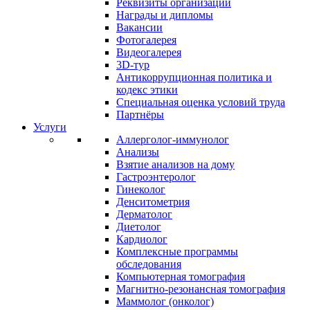
Реквизиты организации
Награды и дипломы
Вакансии
Фотогалерея
Видеогалерея
3D-тур
Антикоррупционная политика и
кодекс этики
Специальная оценка условий труда
Партнёры
Услуги
Аллерголог-иммунолог
Анализы
Взятие анализов на дому
Гастроэнтеролог
Гинеколог
Денситометрия
Дерматолог
Диетолог
Кардиолог
Комплексные программы
обследования
Компьютерная томография
Магнитно-резонансная томография
Маммолог (онколог)