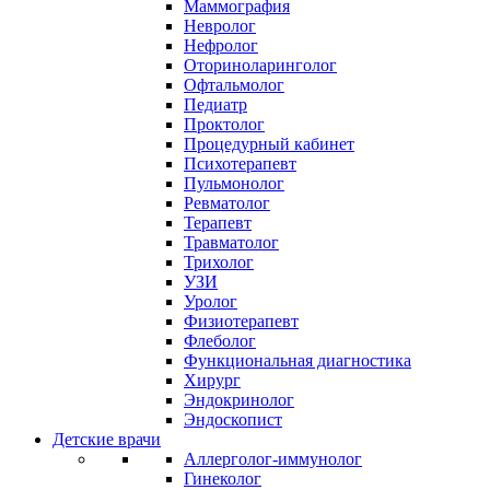
Маммография
Невролог
Нефролог
Оториноларинголог
Офтальмолог
Педиатр
Проктолог
Процедурный кабинет
Психотерапевт
Пульмонолог
Ревматолог
Терапевт
Травматолог
Трихолог
УЗИ
Уролог
Физиотерапевт
Флеболог
Функциональная диагностика
Хирург
Эндокринолог
Эндоскопист
Детские врачи
Аллерголог-иммунолог
Гинеколог