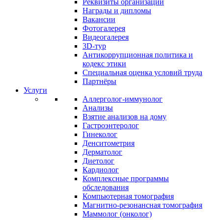
Реквизиты организации
Награды и дипломы
Вакансии
Фотогалерея
Видеогалерея
3D-тур
Антикоррупционная политика и
кодекс этики
Специальная оценка условий труда
Партнёры
Услуги
Аллерголог-иммунолог
Анализы
Взятие анализов на дому
Гастроэнтеролог
Гинеколог
Денситометрия
Дерматолог
Диетолог
Кардиолог
Комплексные программы
обследования
Компьютерная томография
Магнитно-резонансная томография
Маммолог (онколог)