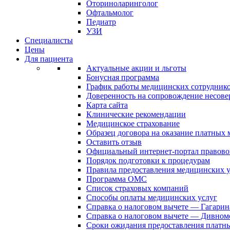
Оториноларинголог
Офтальмолог
Педиатр
УЗИ
Специалисты
Цены
Для пациента
Актуальные акции и льготы
Бонусная программа
График работы медицинских сотрудник
Доверенность на сопровождение несов
Карта сайта
Клинические рекомендации
Медицинское страхование
Образец договора на оказание платных
Оставить отзыв
Официальный интернет-портал правово
Порядок подготовки к процедурам
Правила предоставления медицинских
Программа ОМС
Список страховых компаний
Способы оплаты медицинских услуг
Справка о налоговом вычете — Гагарин
Справка о налоговом вычете — Дивном
Сроки ожидания предоставления платн