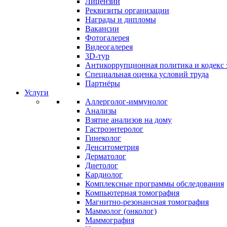
Лицензии
Реквизиты организации
Награды и дипломы
Вакансии
Фотогалерея
Видеогалерея
3D-тур
Антикоррупционная политика и кодекс 
Специальная оценка условий труда
Партнёры
Услуги
Аллерголог-иммунолог
Анализы
Взятие анализов на дому
Гастроэнтеролог
Гинеколог
Денситометрия
Дерматолог
Диетолог
Кардиолог
Комплексные программы обследования
Компьютерная томография
Магнитно-резонансная томография
Маммолог (онколог)
Маммография