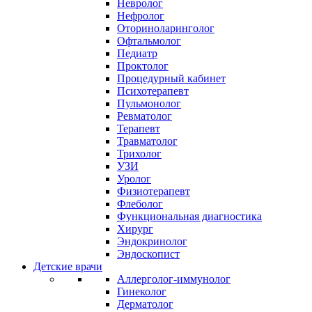
Невролог
Нефролог
Оториноларинголог
Офтальмолог
Педиатр
Проктолог
Процедурный кабинет
Психотерапевт
Пульмонолог
Ревматолог
Терапевт
Травматолог
Трихолог
УЗИ
Уролог
Физиотерапевт
Флеболог
Функциональная диагностика
Хирург
Эндокринолог
Эндоскопист
Детские врачи
Аллерголог-иммунолог
Гинеколог
Дерматолог