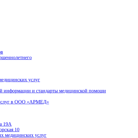
ов
ершеннолетнего
 медицинских услуг
й информации и стандарты медицинской помощи
 услуг в ООО «АРМЕД»
а 19А
орская 10
ых медицинских услуг