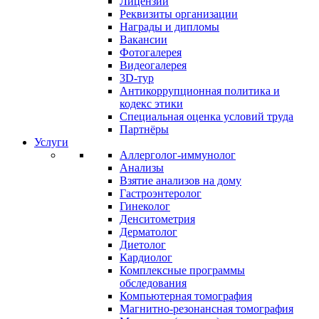
Лицензии
Реквизиты организации
Награды и дипломы
Вакансии
Фотогалерея
Видеогалерея
3D-тур
Антикоррупционная политика и
кодекс этики
Специальная оценка условий труда
Партнёры
Услуги
Аллерголог-иммунолог
Анализы
Взятие анализов на дому
Гастроэнтеролог
Гинеколог
Денситометрия
Дерматолог
Диетолог
Кардиолог
Комплексные программы
обследования
Компьютерная томография
Магнитно-резонансная томография