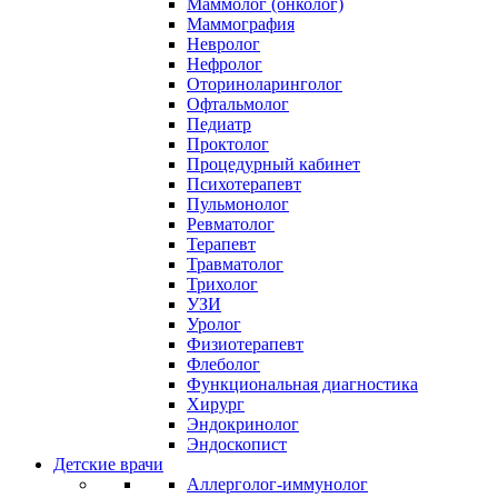
Маммолог (онколог)
Маммография
Невролог
Нефролог
Оториноларинголог
Офтальмолог
Педиатр
Проктолог
Процедурный кабинет
Психотерапевт
Пульмонолог
Ревматолог
Терапевт
Травматолог
Трихолог
УЗИ
Уролог
Физиотерапевт
Флеболог
Функциональная диагностика
Хирург
Эндокринолог
Эндоскопист
Детские врачи
Аллерголог-иммунолог