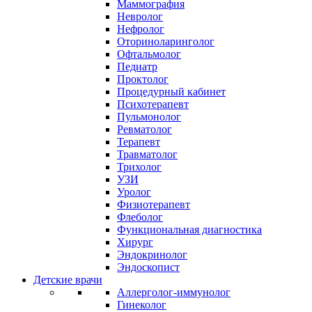
Маммография
Невролог
Нефролог
Оториноларинголог
Офтальмолог
Педиатр
Проктолог
Процедурный кабинет
Психотерапевт
Пульмонолог
Ревматолог
Терапевт
Травматолог
Трихолог
УЗИ
Уролог
Физиотерапевт
Флеболог
Функциональная диагностика
Хирург
Эндокринолог
Эндоскопист
Детские врачи
Аллерголог-иммунолог
Гинеколог