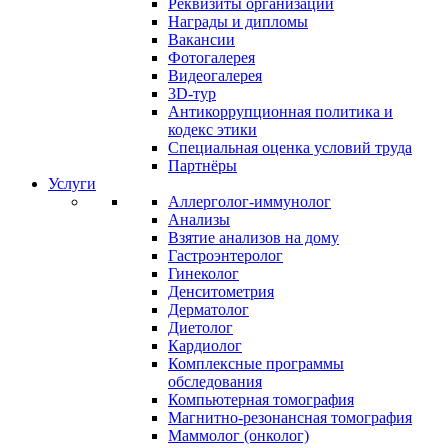
Реквизиты организации
Награды и дипломы
Вакансии
Фотогалерея
Видеогалерея
3D-тур
Антикоррупционная политика и
кодекс этики
Специальная оценка условий труда
Партнёры
Услуги
Аллерголог-иммунолог
Анализы
Взятие анализов на дому
Гастроэнтеролог
Гинеколог
Денситометрия
Дерматолог
Диетолог
Кардиолог
Комплексные программы
обследования
Компьютерная томография
Магнитно-резонансная томография
Маммолог (онколог)