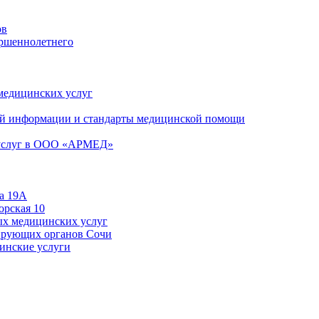
ов
ершеннолетнего
 медицинских услуг
й информации и стандарты медицинской помощи
 услуг в ООО «АРМЕД»
а 19А
орская 10
ых медицинских услуг
ирующих органов Сочи
цинские услуги