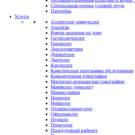
Антикоррупционная политика и кодекс 
Специальная оценка условий труда
Партнёры
Услуги
Аллерголог-иммунолог
Анализы
Взятие анализов на дому
Гастроэнтеролог
Гинеколог
Денситометрия
Дерматолог
Диетолог
Кардиолог
Комплексные программы обследования
Компьютерная томография
Магнитно-резонансная томография
Маммолог (онколог)
Маммография
Невролог
Нефролог
Оториноларинголог
Офтальмолог
Педиатр
Проктолог
Процедурный кабинет