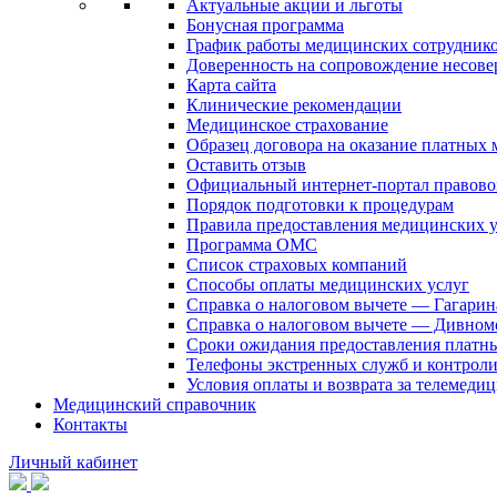
Актуальные акции и льготы
Бонусная программа
График работы медицинских сотрудник
Доверенность на сопровождение несов
Карта сайта
Клинические рекомендации
Медицинское страхование
Образец договора на оказание платных
Оставить отзыв
Официальный интернет-портал правово
Порядок подготовки к процедурам
Правила предоставления медицинских
Программа ОМС
Список страховых компаний
Способы оплаты медицинских услуг
Справка о налоговом вычете — Гагарин
Справка о налоговом вычете — Дивном
Сроки ожидания предоставления платн
Телефоны экстренных служб и контрол
Условия оплаты и возврата за телемеди
Медицинский справочник
Контакты
Личный кабинет