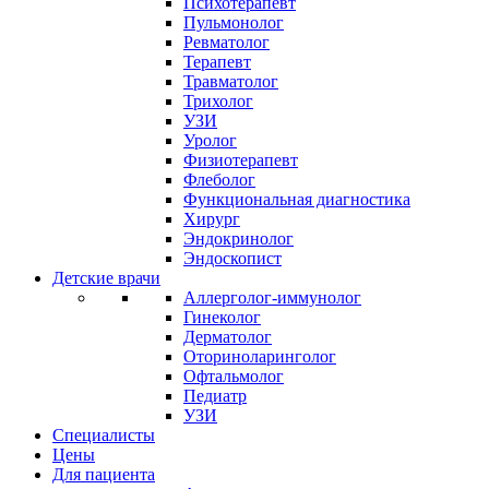
Психотерапевт
Пульмонолог
Ревматолог
Терапевт
Травматолог
Трихолог
УЗИ
Уролог
Физиотерапевт
Флеболог
Функциональная диагностика
Хирург
Эндокринолог
Эндоскопист
Детские врачи
Аллерголог-иммунолог
Гинеколог
Дерматолог
Оториноларинголог
Офтальмолог
Педиатр
УЗИ
Специалисты
Цены
Для пациента