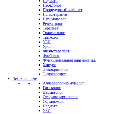
Педиатр
Проктолог
Процедурный кабинет
Психотерапевт
Пульмонолог
Ревматолог
Терапевт
Травматолог
Трихолог
УЗИ
Уролог
Физиотерапевт
Флеболог
Функциональная диагностика
Хирург
Эндокринолог
Эндоскопист
Детские врачи
Аллерголог-иммунолог
Гинеколог
Дерматолог
Оториноларинголог
Офтальмолог
Педиатр
УЗИ