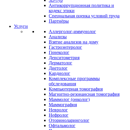
3D-тур
Антикоррупционная политика и
кодекс этики
Специальная оценка условий труда
Партнёры
Услуги
Аллерголог-иммунолог
Анализы
Взятие анализов на дому
Гастроэнтеролог
Гинеколог
Денситометрия
Дерматолог
Диетолог
Кардиолог
Комплексные программы
обследования
Компьютерная томография
Магнитно-резонансная томография
Маммолог (онколог)
Маммография
Невролог
Нефролог
Оториноларинголог
Офтальмолог