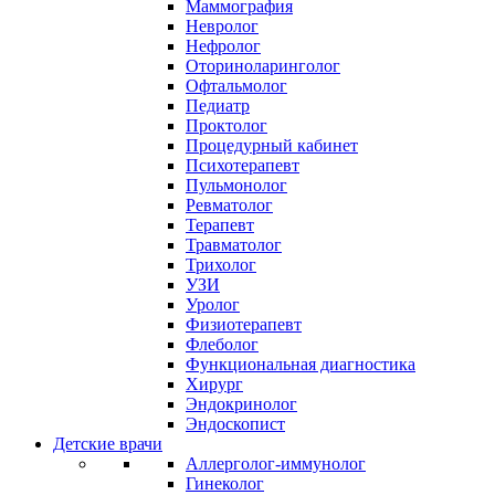
Маммография
Невролог
Нефролог
Оториноларинголог
Офтальмолог
Педиатр
Проктолог
Процедурный кабинет
Психотерапевт
Пульмонолог
Ревматолог
Терапевт
Травматолог
Трихолог
УЗИ
Уролог
Физиотерапевт
Флеболог
Функциональная диагностика
Хирург
Эндокринолог
Эндоскопист
Детские врачи
Аллерголог-иммунолог
Гинеколог