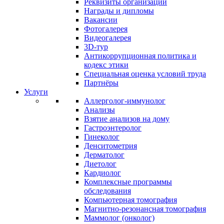
Реквизиты организации
Награды и дипломы
Вакансии
Фотогалерея
Видеогалерея
3D-тур
Антикоррупционная политика и
кодекс этики
Специальная оценка условий труда
Партнёры
Услуги
Аллерголог-иммунолог
Анализы
Взятие анализов на дому
Гастроэнтеролог
Гинеколог
Денситометрия
Дерматолог
Диетолог
Кардиолог
Комплексные программы
обследования
Компьютерная томография
Магнитно-резонансная томография
Маммолог (онколог)