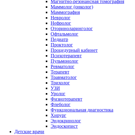
Магнитно-резонансная томография
Маммолог (онколог)
Маммография
Невролог
Нефролог
Оториноларинголог
Офтальмолог
Педиатр
Проктолог
Процедурный кабинет
Психотерапевт
Пульмонолог
Ревматолог
Терапевт
Травматолог
Трихолог
УЗИ
Уролог
Физиотерапевт
Флеболог
Функциональная диагностика
Хирург
Эндокринолог
Эндоскопист
Детские врачи