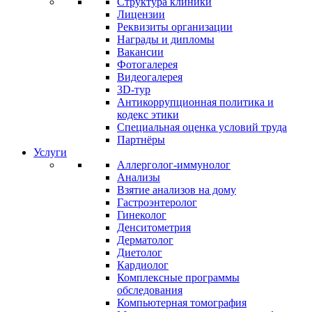
Структура клиники
Лицензии
Реквизиты организации
Награды и дипломы
Вакансии
Фотогалерея
Видеогалерея
3D-тур
Антикоррупционная политика и
кодекс этики
Специальная оценка условий труда
Партнёры
Услуги
Аллерголог-иммунолог
Анализы
Взятие анализов на дому
Гастроэнтеролог
Гинеколог
Денситометрия
Дерматолог
Диетолог
Кардиолог
Комплексные программы
обследования
Компьютерная томография