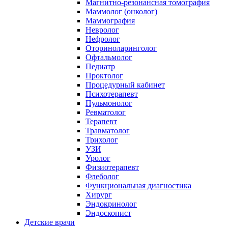
Магнитно-резонансная томография
Маммолог (онколог)
Маммография
Невролог
Нефролог
Оториноларинголог
Офтальмолог
Педиатр
Проктолог
Процедурный кабинет
Психотерапевт
Пульмонолог
Ревматолог
Терапевт
Травматолог
Трихолог
УЗИ
Уролог
Физиотерапевт
Флеболог
Функциональная диагностика
Хирург
Эндокринолог
Эндоскопист
Детские врачи