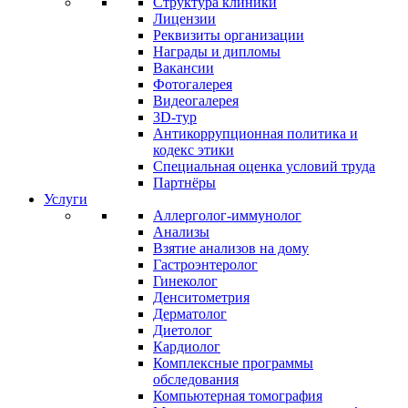
Структура клиники
Лицензии
Реквизиты организации
Награды и дипломы
Вакансии
Фотогалерея
Видеогалерея
3D-тур
Антикоррупционная политика и
кодекс этики
Специальная оценка условий труда
Партнёры
Услуги
Аллерголог-иммунолог
Анализы
Взятие анализов на дому
Гастроэнтеролог
Гинеколог
Денситометрия
Дерматолог
Диетолог
Кардиолог
Комплексные программы
обследования
Компьютерная томография