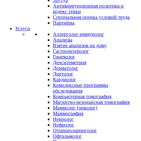
3D-тур
Антикоррупционная политика и
кодекс этики
Специальная оценка условий труда
Партнёры
Услуги
Аллерголог-иммунолог
Анализы
Взятие анализов на дому
Гастроэнтеролог
Гинеколог
Денситометрия
Дерматолог
Диетолог
Кардиолог
Комплексные программы
обследования
Компьютерная томография
Магнитно-резонансная томография
Маммолог (онколог)
Маммография
Невролог
Нефролог
Оториноларинголог
Офтальмолог