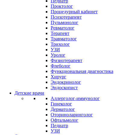
Педиатр
Проктолог
Процедурный кабинет
Психотерапевт
Пульмонолог
Ревматолог
Терапевт
Травматолог
Трихолог
УЗИ
Уролог
Физиотерапевт
Флеболог
Функциональная диагностика
Хирург
Эндокринолог
Эндоскопист
Детские врачи
Аллерголог-иммунолог
Гинеколог
Дерматолог
Оториноларинголог
Офтальмолог
Педиатр
УЗИ