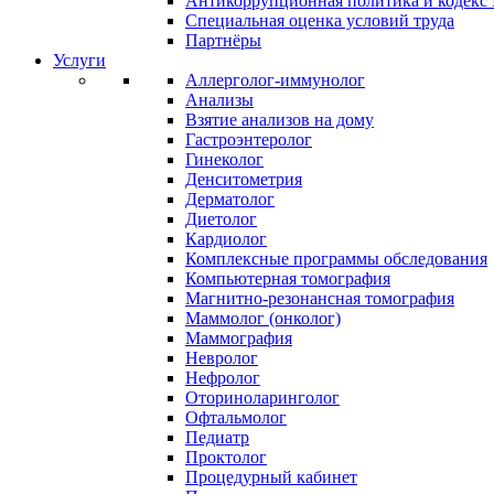
Антикоррупционная политика и кодекс 
Специальная оценка условий труда
Партнёры
Услуги
Аллерголог-иммунолог
Анализы
Взятие анализов на дому
Гастроэнтеролог
Гинеколог
Денситометрия
Дерматолог
Диетолог
Кардиолог
Комплексные программы обследования
Компьютерная томография
Магнитно-резонансная томография
Маммолог (онколог)
Маммография
Невролог
Нефролог
Оториноларинголог
Офтальмолог
Педиатр
Проктолог
Процедурный кабинет