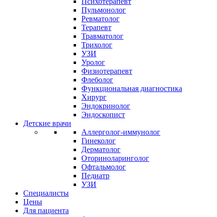
Психотерапевт
Пульмонолог
Ревматолог
Терапевт
Травматолог
Трихолог
УЗИ
Уролог
Физиотерапевт
Флеболог
Функциональная диагностика
Хирург
Эндокринолог
Эндоскопист
Детские врачи
Аллерголог-иммунолог
Гинеколог
Дерматолог
Оториноларинголог
Офтальмолог
Педиатр
УЗИ
Специалисты
Цены
Для пациента