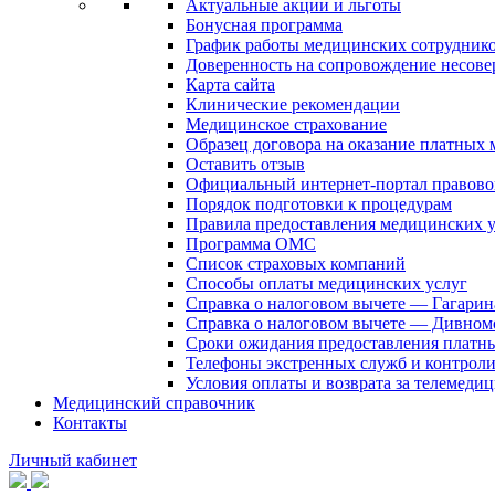
Актуальные акции и льготы
Бонусная программа
График работы медицинских сотрудник
Доверенность на сопровождение несов
Карта сайта
Клинические рекомендации
Медицинское страхование
Образец договора на оказание платных
Оставить отзыв
Официальный интернет-портал правово
Порядок подготовки к процедурам
Правила предоставления медицинских
Программа ОМС
Список страховых компаний
Способы оплаты медицинских услуг
Справка о налоговом вычете — Гагарин
Справка о налоговом вычете — Дивном
Сроки ожидания предоставления платн
Телефоны экстренных служб и контрол
Условия оплаты и возврата за телемеди
Медицинский справочник
Контакты
Личный кабинет