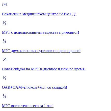
Вакансии в медицинском центре "АРМЕД"
МРТ с использованием вещества примовист!
МРТ двух коленных суставов по цене одного!
Новая скидка на МРТ в дневное и ночное время!
ОАК+ОАМ+глюкоза+хол. со скидкой!
МРТ всего тела всего за 1 час!