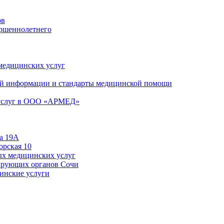
ов
ершеннолетнего
 медицинских услуг
й информации и стандарты медицинской помощи
 услуг в ООО «АРМЕД»
а 19А
орская 10
ых медицинских услуг
ирующих органов Сочи
цинские услуги